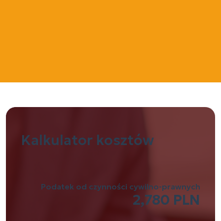
Kalkulator
kosztów
Podatek od czynności cywilno-prawnych
2,780 PLN