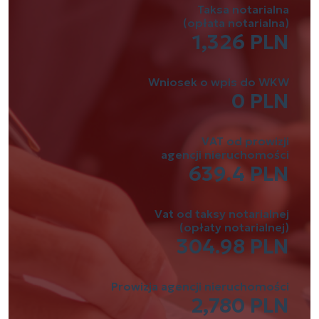
Taksa notarialna
(opłata notarialna)
1,326 PLN
Wniosek o wpis do WKW
0 PLN
VAT od prowizji
agencji nieruchomości
639.4 PLN
Vat od taksy notarialnej
(opłaty notarialnej)
304.98 PLN
Prowizja agencji nieruchomości
2,780 PLN