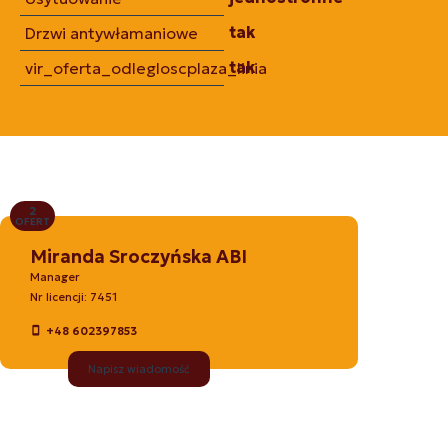
tak
Drzwi antywłamaniowe
tak
vir_oferta_odlegloscplaza_linia
2
OFERT
Miranda Sroczyńska ABI
Manager
Nr licencji: 7451
+48 602397853
Napisz wiadomość