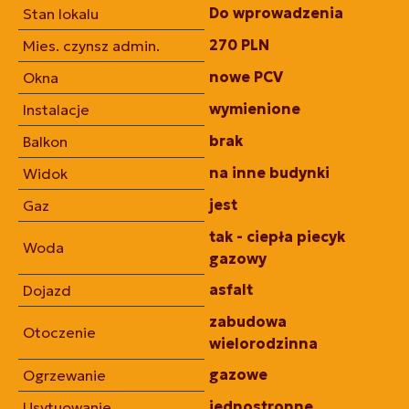
Do wprowadzenia
Stan lokalu
270 PLN
Mies. czynsz admin.
nowe PCV
Okna
wymienione
Instalacje
brak
Balkon
na inne budynki
Widok
jest
Gaz
tak - ciepła piecyk
Woda
gazowy
asfalt
Dojazd
zabudowa
Otoczenie
wielorodzinna
gazowe
Ogrzewanie
jednostronne
Usytuowanie