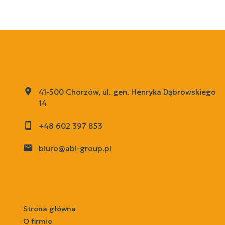
ABI Miranda Sroczyńska
41-500 Chorzów, ul. gen. Henryka Dąbrowskiego
14
+48 602 397 853
biuro@abi-group.pl
menu
Strona główna
O firmie