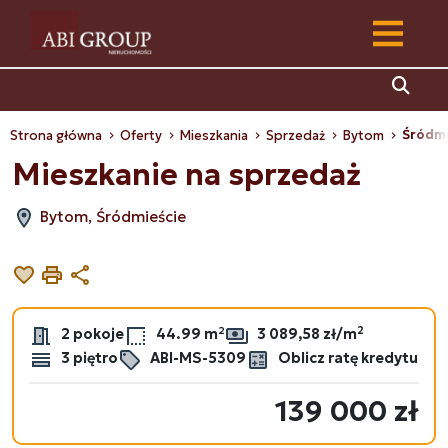
Śródmi
Strona główna
Oferty
Mieszkania
Sprzedaż
Bytom
Mieszkanie na sprzedaż
Bytom, Śródmieście
Dodaj do ulubionych
Drukuj
Udostępnij
2
2 pokoje
44.99 m²
3 089,58 zł/m
3 piętro
ABI-MS-5309
Oblicz ratę kredytu
139 000 zł