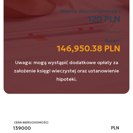
Wypisy aktu notarialnego
120 PLN
Razem
146,950.38 PLN
Uwaga: mogą wystąpić dodatkowe opłaty za
założenie księgi wieczystej oraz ustanowienie
hipoteki.
CENA NIERUCHOMOŚCI
PLN